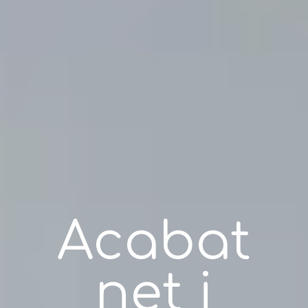
Acabat
net i